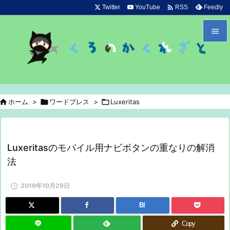

Twitter
YouTube
Feedly
RSS


メニュ

サイド

ホーム
>

ワードプレス
>

Luxeritas

前へ

次へ
Luxeritasのモバイル用ナビボタンの重なりの解消

法
検索

2019年10月29日
B!
Copy