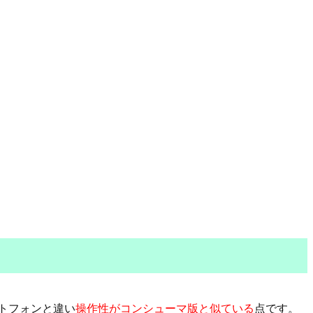
トフォンと違い
操作性がコンシューマ版と似ている
点です。