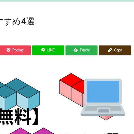
すすめ4選
Pocket
LINE
Feedly
Copy