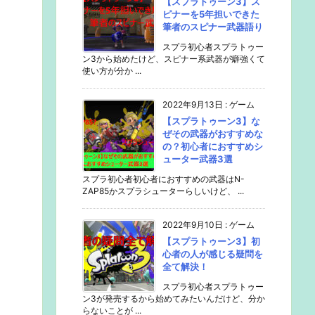
【スプラトゥーン3】ス
ピナーを5年担いできた
筆者のスピナー武器語り
スプラ初心者スプラトゥー
ン3から始めたけど、スピナー系武器が癖強くて
使い方が分か ...
2022年9月13日
:
ゲーム
【スプラトゥーン3】な
ぜその武器がおすすめな
の？初心者におすすめシ
ューター武器3選
スプラ初心者初心者におすすめの武器はN-
ZAP85かスプラシューターらしいけど、 ...
2022年9月10日
:
ゲーム
【スプラトゥーン3】初
心者の人が感じる疑問を
全て解決！
スプラ初心者スプラトゥー
ン3が発売するから始めてみたいんだけど、分か
らないことが ...