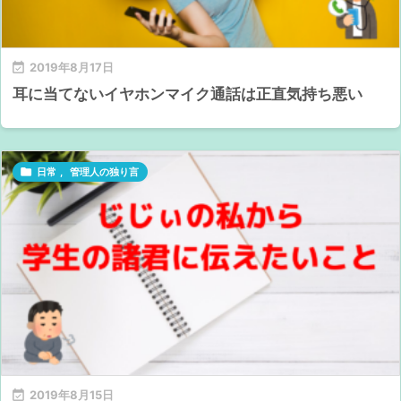

2019年8月17日
耳に当てないイヤホンマイク通話は正直気持ち悪い

日常
,
管理人の独り言

2019年8月15日