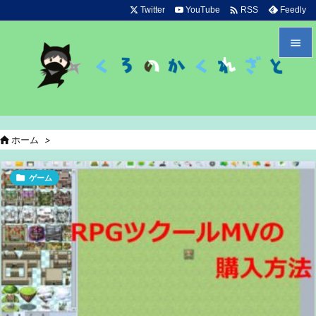

Twitter
YouTube
Feedly
RSS


メニュ

サイド

ホーム
>

前へ


ゲーム
次へ

検索