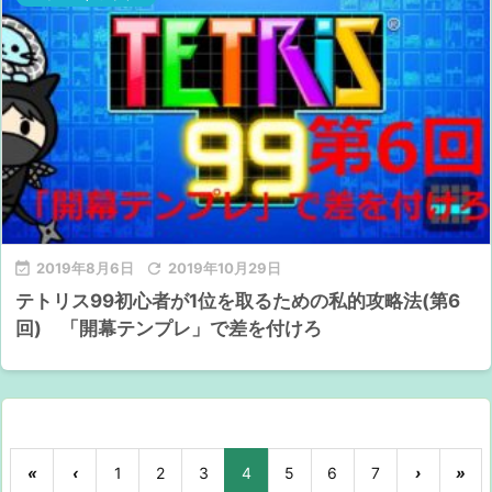

2019年8月6日

2019年10月29日
テトリス99初心者が1位を取るための私的攻略法(第6
回) 「開幕テンプレ」で差を付けろ
«
‹
1
2
3
4
5
6
7
›
»