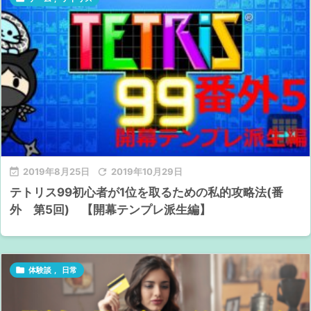

2019年8月25日

2019年10月29日
テトリス99初心者が1位を取るための私的攻略法(番
外 第5回) 【開幕テンプレ派生編】

体験談
,
日常