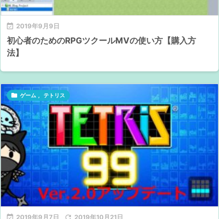

2019年9月9日
初心者のためのRPGツクールMVの使い方【購入方
法】

ゲーム
,
テトリス

2019年9月7日

2019年10月21日