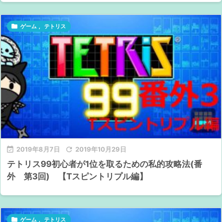

ゲーム
,
テトリス

2019年8月7日

2019年10月29日
テトリス99初心者が1位を取るための私的攻略法(番
外 第3回) 【Tスピントリプル編】

ゲーム
,
テトリス