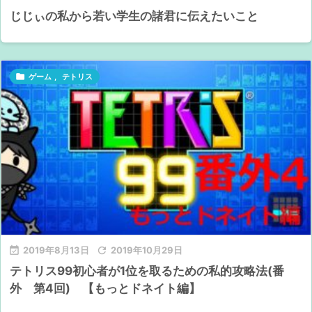
じじぃの私から若い学生の諸君に伝えたいこと

ゲーム
,
テトリス

2019年8月13日

2019年10月29日
テトリス99初心者が1位を取るための私的攻略法(番
外 第4回) 【もっとドネイト編】